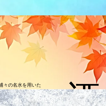
酒
浦々の名水を用いた
う清香な日本酒や豊
食を引き立てるワイ
旬香な料理とのマリ