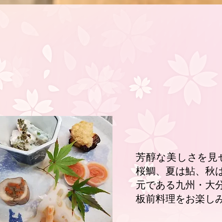
芳醇な美しさを見
桜鯛、夏は鮎、秋
元である九州・大
板前料理をお楽し