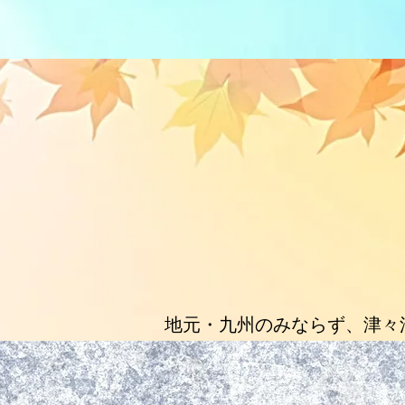
地元・九州のみならず、津々
地酒を店主自ら選び、和に合
香な焼酎をご用意。また、和
ンも取り揃えておりますので