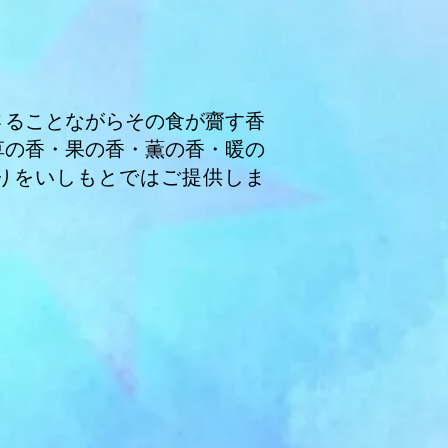
さることながらその食が齎す香
草の香・果の香・薫の香・暖の
りをいしもとではご提供しま