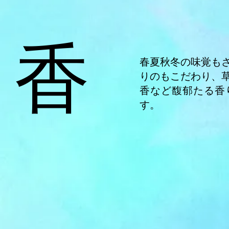
香
春夏秋冬の味覚も
りのもこだわり、
香など馥郁たる香
す。